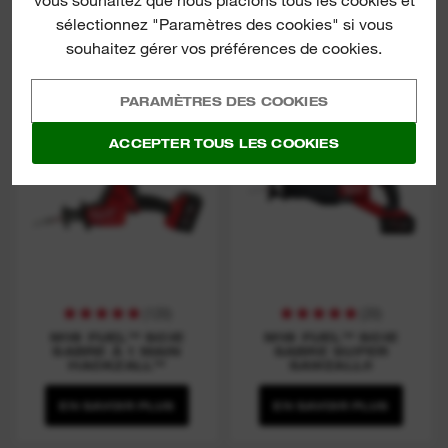
vous souhaitez que nous placions tous les cookies et
EN SAVOIR PLUS
EN SAVOIR PLUS
sélectionnez "Paramètres des cookies" si vous
souhaitez gérer vos préférences de cookies.
M18 FHZ
M18 FSX
PARAMÈTRES DES COOKIES
ACCEPTER TOUS LES COOKIES
(
120
)
(
20
)
M18 FUEL™ SCIE
M18 FUEL™ SCIE
SABRE À 1 MAIN
SABRE SUPER
HACKZALL™
SAWZALL®
EN SAVOIR PLUS
EN SAVOIR PLUS