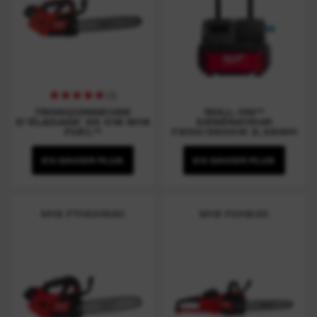
(
3
)
TRONÇONNEUSE
ROLL-ON™
D'ÉLAGAGE 35 CM M18
GÉNÉRATEUR
FUEL™
7200/3600W 2,5KWH
EN SAVOIR PLUS
EN SAVOIR PLUS
M18 FTHCHS30
M18 FCHS35