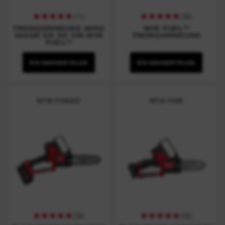
(
11
)
(
58
)
TRONÇONNEUSE AVEC
M18 FUEL™
GUIDE DE 30 CM M18
TRONÇONNEUSE
FUEL™
EN SAVOIR PLUS
EN SAVOIR PLUS
M18 FHS20
M12 FHS
(
36
)
(
55
)