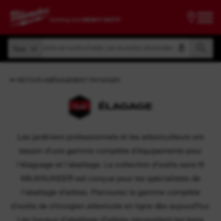
Recherche par numéro d'article, nom de produit, dénomination, etc.
Tous
Recherche par numéro d'article, nom de produit, dénomination, etc.
Tous
RETOUR AMÉNAGEMENT PAYSAGER
ÉLAGAGE
Les jardiniers professionnels et les arboriculteurs ont
besoin d’une gamme complète d’équipements pour
l'élaguage et l'abattage. La collection d’outils sans fil
MILWAUKEE® est conçue pour les spécialistes de
l’abattage d’arbres. Parcourez la gamme complète
d’outils de chirurgien arboricole en ligne dès aujourd’hui.
Les travaux d’abattage d’arbres nécessitent les bons