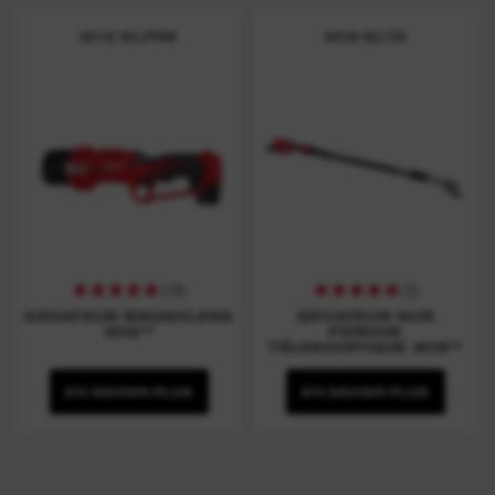
M12 BLPRS
M18 BLTS
(
19
)
(
3
)
SÉCATEUR BRUSHLESS
SÉCATEUR SUR
M12™
PERCHE
TÉLESCOPIQUE M18™
EN SAVOIR PLUS
EN SAVOIR PLUS