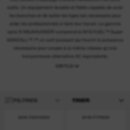
outils. Un équipement durable et fiable capable de scier
les branches et de tailler les tiges est nécessaire pour
aider les professionnels à faire leur travail. La gamme
sans fil MILWAUKEE® comprend la M18 FUEL™ Super
SAWZALL™,™ un outil puissant qui fournit la puissance
nécessaire pour couper à la même vitesse qu’une
tronçonneuse alternative AC équivalente.
VOIR PLUS
FILTRES
TRIER
M18 F2CHS50
M18 FTPS30