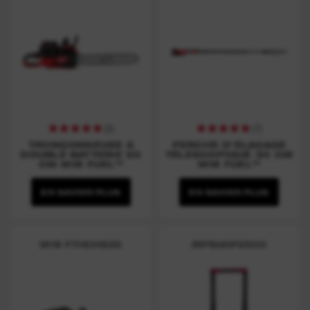
(
5
)
(
7
)
TRONÇONNEUSE À
PERCHE D’ÉLAGAGE
DOUBLE BATTERIE 50
TÉLESCOPIQUE 30 CM
CM M18 FUEL™
M18 FUEL™
EN SAVOIR PLUS
EN SAVOIR PLUS
M18 FTHCHS35
IRPSUOP2500