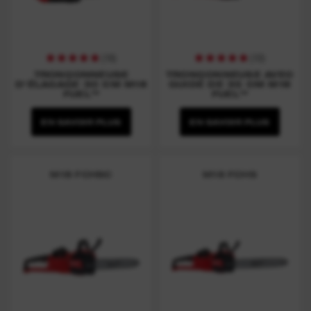
(
16
)
(
10
)
TRONÇONNEUSE
TRONÇONNEUSE AVEC
D'ÉLAGAGE 30 CM M18
GUIDE DE 35 CM M18
FUEL™
FUEL™
EN SAVOIR PLUS
EN SAVOIR PLUS
M18 FCHSC
M18 FCHS