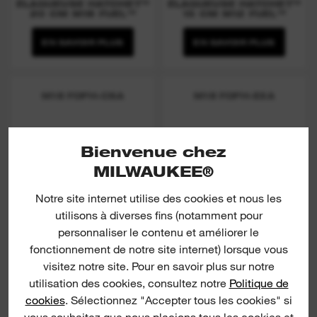
ÉLAGUEUSE HATCHET™
ÉLAGUEUSE HATCHET™
20 CM M18 FUEL™
15 CM M12 FUEL™
EN SAVOIR PLUS
EN SAVOIR PLUS
M18 FOPH-CSA
M18 FOPH-EXA
Bienvenue chez
MILWAUKEE®
Notre site internet utilise des cookies et nous les
utilisons à diverses fins (notamment pour
personnaliser le contenu et améliorer le
fonctionnement de notre site internet) lorsque vous
(
15
)
(
7
)
visitez notre site. Pour en savoir plus sur notre
ACCESSOIRE
TUBE D'EXTENSION
utilisation des cookies, consultez notre
Politique de
ÉLAGUEUSE QUIK-
QUIK-LOK™
LOK™
cookies
. Sélectionnez "Accepter tous les cookies" si