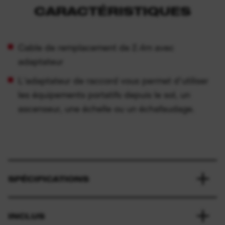
CARACTÉRISTIQUES
Cable de remplacement de 2.4m avec
adaptateur
L'adaptateur de raccord vous permet d'utiliser
les équipements portatifs depuis le sol, un
ascenseur, une échelle ou un échafaudage.
SPÉCIFICATIONS
INCLUS