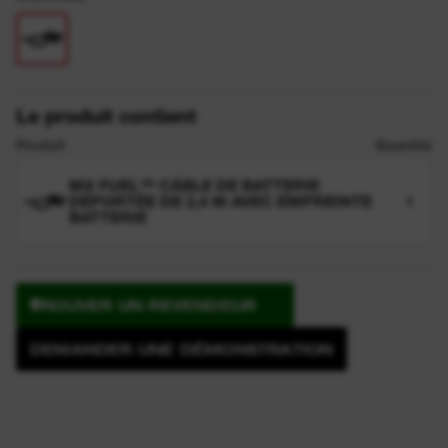
Le produit contient
Produit
Quantité
MX FUEL™ CÂBLE DE BATTERIE
DÉPORTÉE DE 2,4 M AVEC EMPREINTE
1
BATTERIE
TROUVER UN REVENDEUR
DEMANDER UNE DÉMONSTRATION