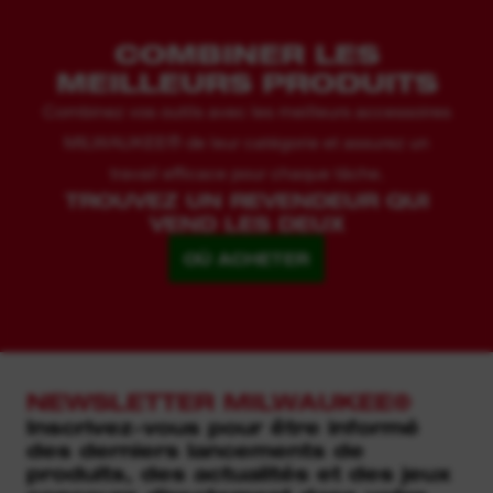
COMBINER LES
MEILLEURS PRODUITS
Combinez vos outils avec les meilleurs accessoires
MILWAUKEE® de leur catégorie et assurez un
travail efficace pour chaque tâche.
TROUVEZ UN REVENDEUR QUI
VEND LES DEUX
OÙ ACHETER
NEWSLETTER MILWAUKEE®
Inscrivez-vous pour être informé
des derniers lancements de
produits, des actualités et des jeux