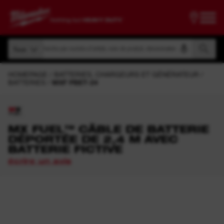
Recherche par numéro d'article, nom de produit, dénomination, etc.
Tous
Recherche par numéro d'article, nom de produit, dénomination, etc.
Tous
HOMEPAGE
BATTERIES, CHARGEURS ET GÉNÉRATEUR
BATTERIES
MXF PBET-24
MX FUEL™ CÂBLE DE BATTERIE
DÉPORTÉE DE 2,4 M AVEC
BATTERIE FICTIVE
écrire un avis