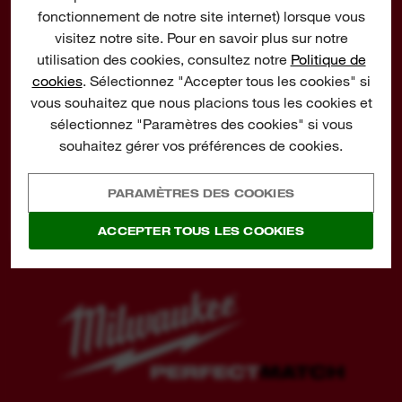
fonctionnement de notre site internet) lorsque vous
visitez notre site. Pour en savoir plus sur notre
utilisation des cookies, consultez notre
Politique de
cookies
. Sélectionnez "Accepter tous les cookies" si
vous souhaitez que nous placions tous les cookies et
sélectionnez "Paramètres des cookies" si vous
MX FUEL™ CÂBLE DE
BATTERIE DÉPORTÉE
souhaitez gérer vos préférences de cookies.
BATTERIE DÉPORTÉE
MX FUEL™
DE 2,4 M AVEC
BATTERIE FICTIVE
PARAMÈTRES DES COOKIES
EN SAVOIR PLUS
ACCEPTER TOUS LES COOKIES