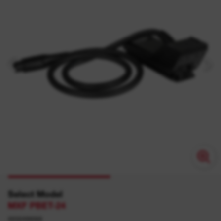
Select Model
MXF PBET-24
4932498068