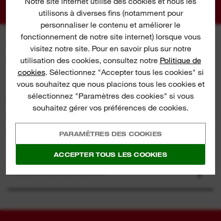
Notre site internet utilise des cookies et nous les
utilisons à diverses fins (notamment pour
personnaliser le contenu et améliorer le
fonctionnement de notre site internet) lorsque vous
visitez notre site. Pour en savoir plus sur notre
utilisation des cookies, consultez notre
Politique de
SPÉCIFICATIONS
cookies
. Sélectionnez "Accepter tous les cookies" si
vous souhaitez que nous placions tous les cookies et
sélectionnez "Paramètres des cookies" si vous
INCLUS
souhaitez gérer vos préférences de cookies.
NOTES & AVIS
PARAMÈTRES DES COOKIES
ACCEPTER TOUS LES COOKIES
TÉLÉCHARGEMENTS