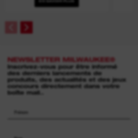
EN SAVOIR PLUS
NEWSLETTER MILWAUKEE®
Inscrivez-vous pour être informé
des derniers lancements de
produits, des actualités et des jeux
concours directement dans votre
boîte mail..