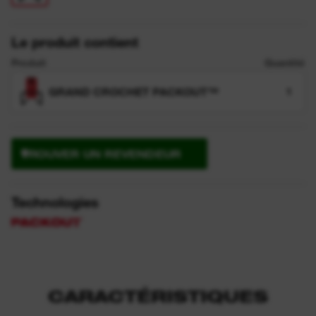
Le produit contient
Produit
Quantité
GRAND CROCHET PACKOUT™
1
TROUVER UN REVENDEUR
Technologies
CARACTÉRISTIQUES