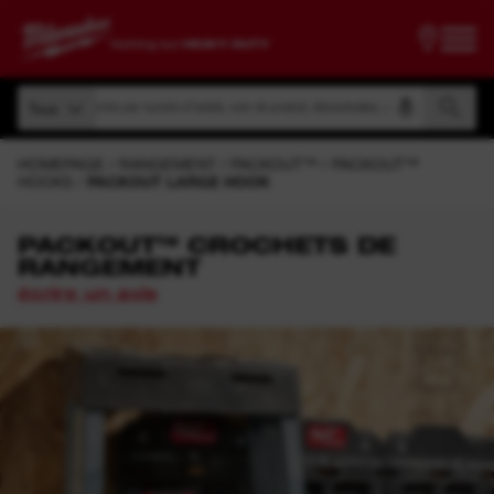
Recherche par numéro d'article, nom de produit, dénomination, etc.
Tous
Recherche par numéro d'article, nom de produit, dénomination, etc.
Tous
HOMEPAGE
RANGEMENT
PACKOUT™
PACKOUT™
HOOKS
PACKOUT LARGE HOOK
PACKOUT™ CROCHETS DE
RANGEMENT
écrire un avis