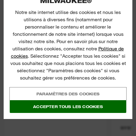
MILWAUKEE®
Notre site internet utilise des cookies et nous les
NOTES & AVIS
utilisons à diverses fins (notamment pour
5/5 from 2 reviews
personnaliser le contenu et améliorer le
fonctionnement de notre site internet) lorsque vous
visitez notre site. Pour en savoir plus sur notre
TÉLÉCHARGEMENTS
utilisation des cookies, consultez notre
Politique de
cookies
. Sélectionnez "Accepter tous les cookies" si
vous souhaitez que nous placions tous les cookies et
sélectionnez "Paramètres des cookies" si vous
souhaitez gérer vos préférences de cookies.
PARAMÈTRES DES COOKIES
ACCEPTER TOUS LES COOKIES
Packout Customisable Work Surface
SYST