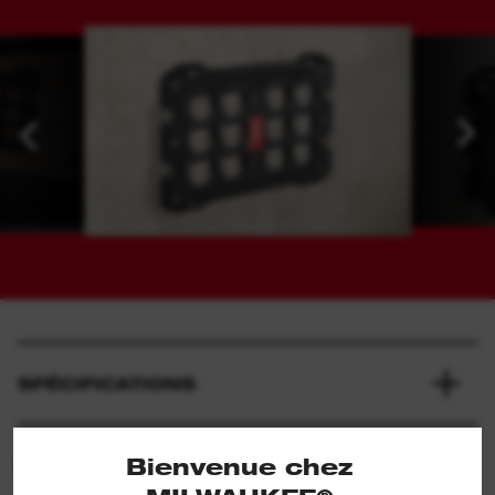
SPÉCIFICATIONS
Bienvenue chez
INCLUS